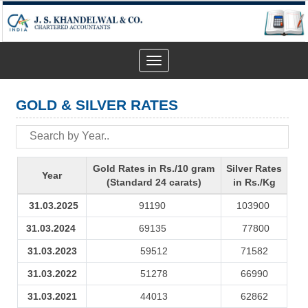
Toggle
navigation
GOLD & SILVER RATES
Gold Rates in Rs./10 gram
Silver Rates
Year
(Standard 24 carats)
in Rs./Kg
31.03.2025
91190
103900
31.03.2024
69135
77800
31.03.2023
59512
71582
31.03.2022
51278
66990
31.03.2021
44013
62862